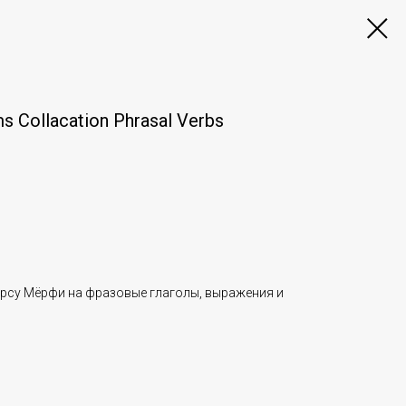
s Collacation Phrasal Verbs
урсу Мёрфи на фразовые глаголы, выражения и