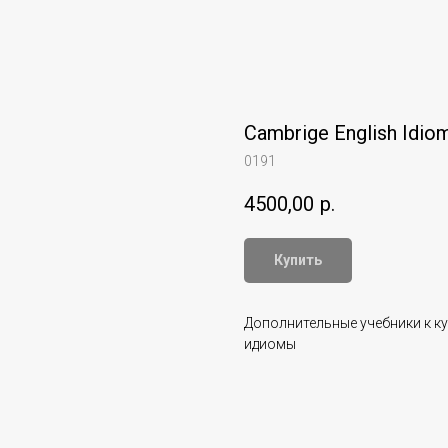
Cambrige English Idiom
0191
4500,00
р.
Купить
Дополнительные учебники к к
идиомы