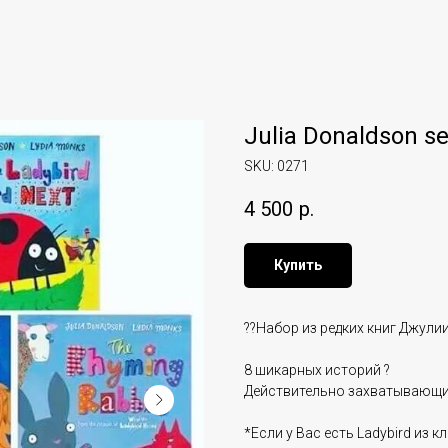
Julia Donaldson se
SKU:
0271
4 500
р.
Купить
??Набор из редких книг Джули
8 шикарных историй ?
Действительно захватывающи
*Если у Вас есть Ladybird из 