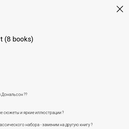
t (8 books)
и Дональсон ??
е сюжеты и яркие иллюстрации ?
классического набора - заменим на другую книгу ?